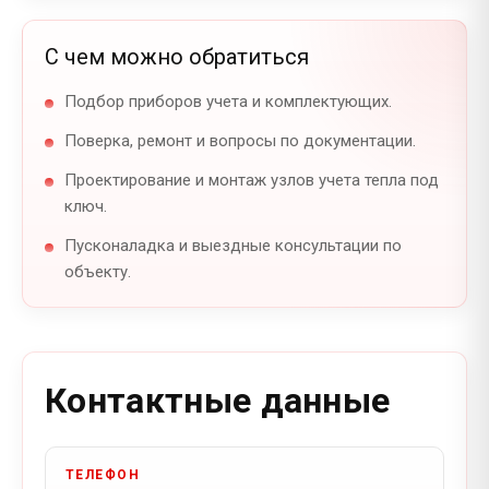
Город
Город
Город
С чем можно обратиться
Подбор приборов учета и комплектующих.
Поверка, ремонт и вопросы по документации.
Комментарий
Тип прибора
Тип прибора
Проектирование и монтаж узлов учета тепла под
ключ.
Пусконаладка и выездные консультации по
Модель прибора
Модель прибора
объекту.
Комментарий
Номер прибора
Отправить запрос
Контактные данные
Нажимая на кнопку, вы соглашаетесь на обработку
персональных данных
Предположительная неисправность
ТЕЛЕФОН