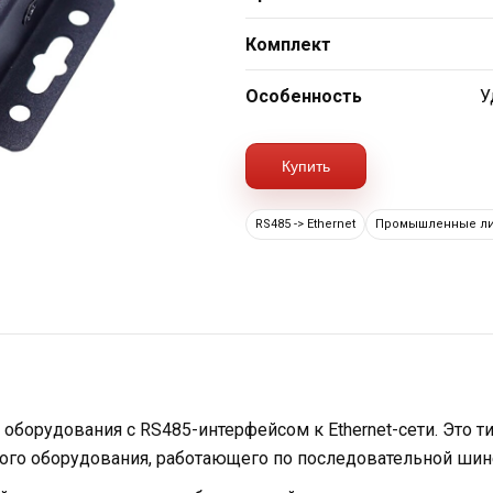
Комплект
Особенность
У
Купить
RS485 -> Ethernet
Промышленные л
опку, вы соглашаетесь на обработку
опку, вы соглашаетесь на обработку
персональных
персональных
нопку, вы соглашаетесь на обработку
персональных
борудования с RS485-интерфейсом к Ethernet-сети. Это ти
ого оборудования, работающего по последовательной шин