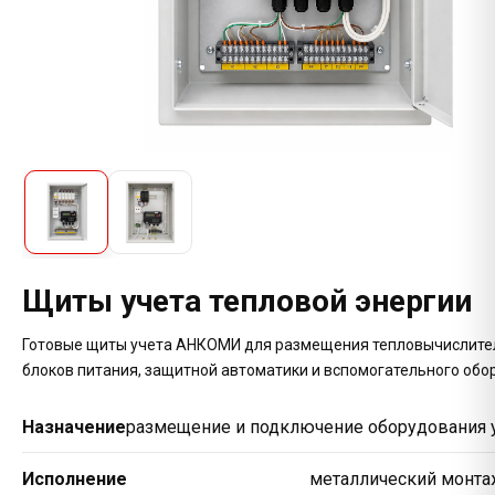
Город
Город
Город
Комментарий
Тип прибора
Тип прибора
Модель прибора
Модель прибора
Щиты учета тепловой энергии
Готовые щиты учета АНКОМИ для размещения тепловычислите
Комментарий
Номер прибора
блоков питания, защитной автоматики и вспомогательного обо
Отправить запрос
Назначение
размещение и подключение оборудования у
Нажимая на кнопку, вы соглашаетесь на обработку
персональных данных
Предположительная неисправность
Исполнение
металлический монт