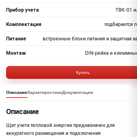
Прибор учета
ТВК-01 и
Комплектация
подбирается п
Проблема
Отправить запрос
Питание
встроенные блоки питания и защитная а
Нажимая на кнопку, вы соглашаетесь на обработку
Монтаж
DIN-рейка и клеммны
персональных данных
Купить
Отправить запрос
Описание
Характеристики
Документация
Нажимая на кнопку, вы соглашаетесь на обработку
Описание
персональных данных
Щит учета тепловой энергии предназначен для
аккуратного размещения и подключения