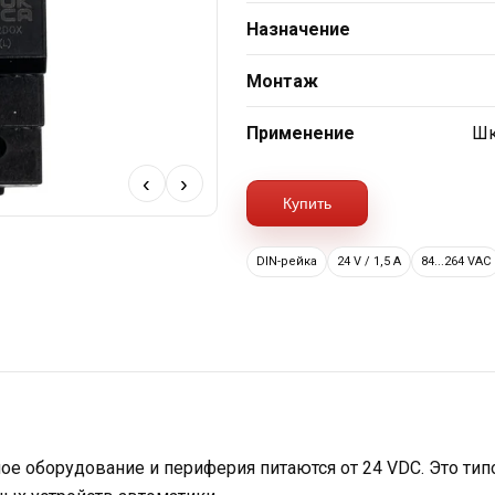
Назначение
Монтаж
Применение
Шк
‹
›
Купить
опку, вы соглашаетесь на обработку
опку, вы соглашаетесь на обработку
персональных
персональных
DIN-рейка
24 V / 1,5 A
84...264 VAC
нопку, вы соглашаетесь на обработку
персональных
ное оборудование и периферия питаются от 24 VDC. Это т