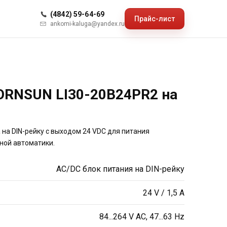
(4842) 59-64-69
Прайс-лист
ankomi-kaluga@yandex.ru
ORNSUN LI30-20B24PR2 на
на DIN-рейку с выходом 24 VDC для питания
ной автоматики.
AC/DC блок питания на DIN-рейку
24 V / 1,5 A
84...264 V AC, 47...63 Hz